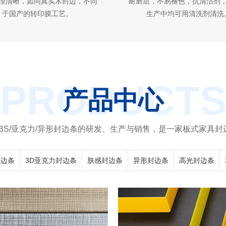
理清晰，如同真实木封边，不同
耐磨层，不易褪色，抗清洁剂
于国产的转印膜工艺。
生产中均可用清洗剂清洗
PRODUCT
产品中心
/ABS/亚克力/异形封边条的研发、生产与销售，是一家板式家具
封边条
3D亚克力封边条
肤感封边条
异形封边条
高光封边条