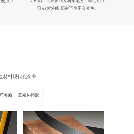
，使用或
4-5级)，纯正原料及科学配方，即使用在
。
阳光(紫外线)照射下也不会变色。
S
封边材料现代化企业
环美贴
高端热熔胶