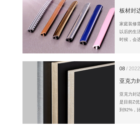
板材封
家庭装修
以后的生
时候，会
量身打造
具不同，
板材材质
08
/ 2022
题。千万
常重要呢
亚克力
亚克力封
是目前Z
到92%
太阳的太
为石英能
透过0.6