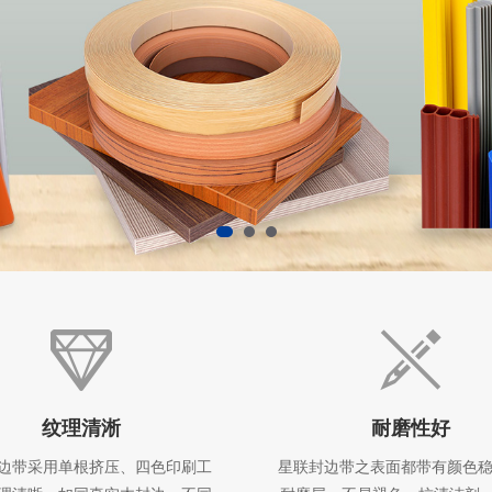
纹理清淅
耐磨性好
边带采用单根挤压、四色印刷工
星联封边带之表面都带有颜色稳