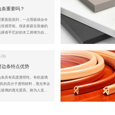
边条重要吗？
需要面面俱到，一点瑕疵就会令
活倍感苦恼。很多家庭在装修的
选择请手艺好的木工师傅为自己
衣柜、书柜等。不过，与成品家
现场制作的橱柜，不仅要考虑到
、款式，还要考虑板材封板的问
-06
不要小看板材封边条，真的是非
。
封边条特点优势
边条具有高度透明性。有机玻璃
优良的高分子透明材料，透光率达
，比玻璃的透光度高。称为人造小
阳灯的灯管是石英做的，这是因
完全透过紫外线。普通玻璃只能
%的紫外线，但有机玻璃却能透过