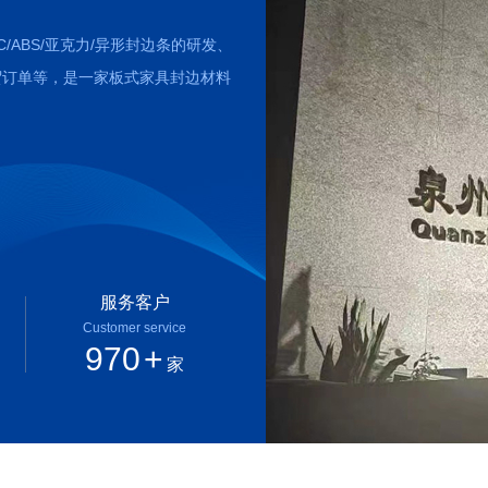
ABS/亚克力/异形封边条的研发、
贸订单等，是一家板式家具封边材料
服务客户
1
2
3
4
Customer service
1000
+
家