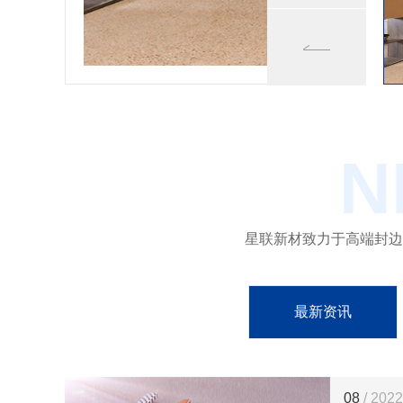
N
星联新材致力于高端封边
最新资讯
08
/ 2022