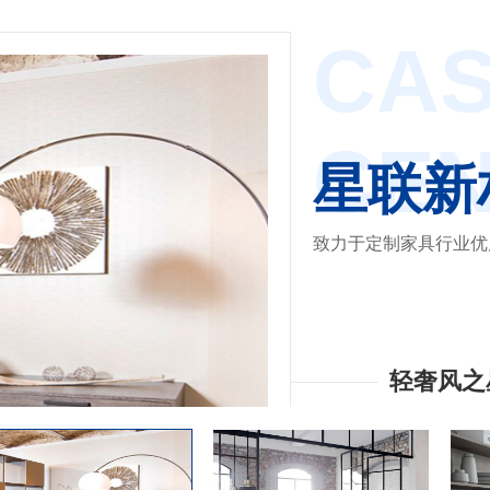
CA
CE
星联新
致力于定制家具行业优
轻奢风之