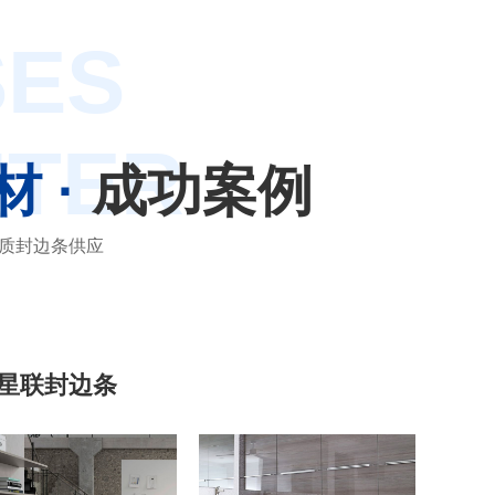
SES
NTER
材 ·
成功案例
质封边条供应
星联封边条