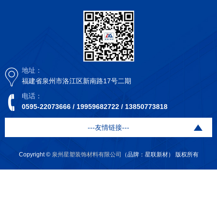
地址：
福建省泉州市洛江区新南路17号二期
电话：
0595-22073666 / 19959682722 / 13850773818
---友情链接---
Copyright ©
泉州星塑装饰材料有限公司
（品牌：星联新材） 版权所有