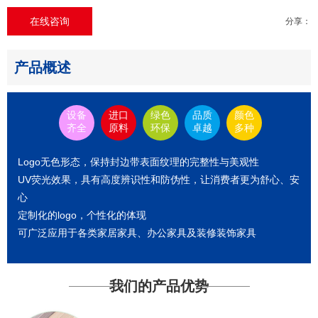
在线咨询
分享：
产品概述
设备
进口
绿色
品质
颜色
齐全
原料
环保
卓越
多种
Logo
无色形态，保持封边带表面纹理的完整性与美观性
UV
荧光效果，具有高度辨识性和防伪性，让消费者更为舒心、安
心
定制化的
logo
，个性化的体现
可广泛应用于各类家居家具、办公家具及装修装饰家具
我们的产品优势